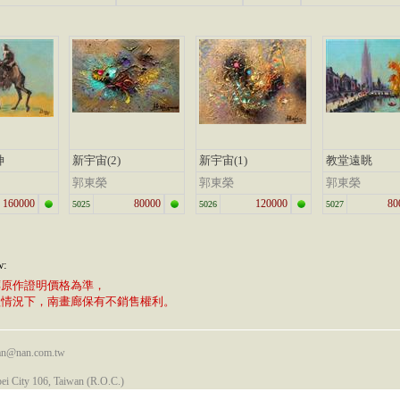
神
新宇宙(2)
新宇宙(1)
教堂遠眺
郭東榮
郭東榮
郭東榮
160000
80000
120000
80
5025
5026
5027
w:
廊原作證明價格為準，
植情況下，南畫廊保有不銷售權利。
nan@nan.com.tw
pei City 106, Taiwan (R.O.C.)