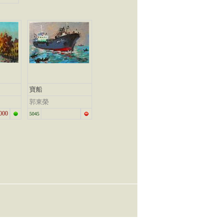
寶船
郭東榮
000
5045