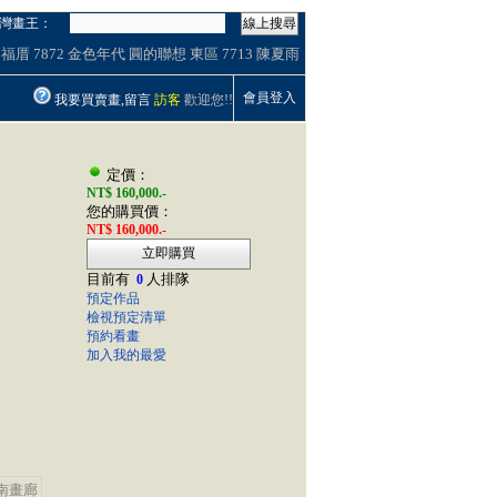
灣畫王：
線上搜尋
福厝
7872
金色年代
圓的聯想
東區
7713
陳夏雨
會員登入
我要買賣畫,留言
訪客
歡迎您!!
定價：
NT$ 160,000.-
您的購買價：
NT$ 160,000.-
立即購買
目前有
人排隊
0
預定作品
檢視預定清單
預約看畫
加入我的最愛
南畫廊