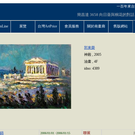
一百年來台
簡昌達
3658
向日葵與桐花的對話
Line
展覽
台灣ArtPrice
會員服務
關於南畫廊
舊版網站
郭東榮
神殿
,
2005
油畫
,
4F
idno:
4389
-
集錦
聯展
2006/01/01
2006/01/15