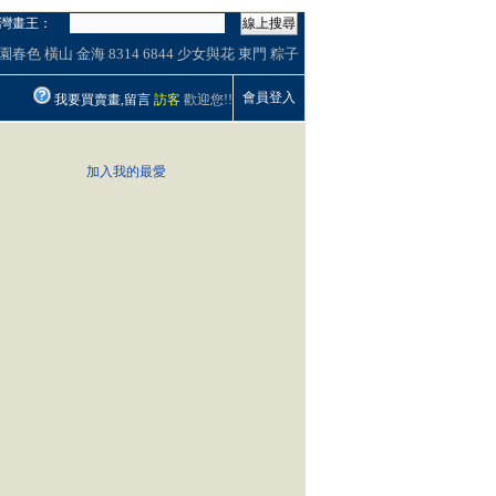
灣畫王：
線上搜尋
園春色
橫山
金海
8314
6844
少女與花
東門
粽子
會員登入
我要買賣畫,留言
訪客
歡迎您!!
加入我的最愛