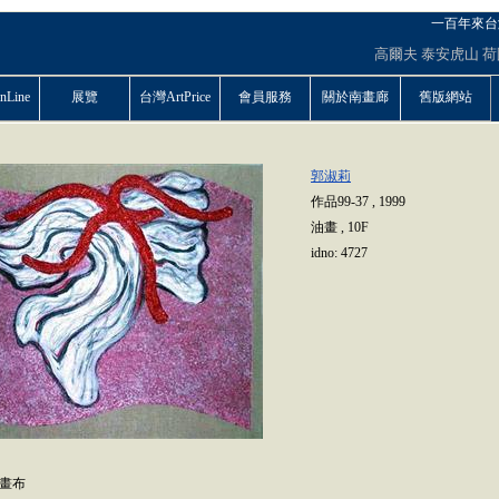
一百年來台
高爾夫
泰安虎山
荷
Line
展覽
台灣ArtPrice
會員服務
關於南畫廊
舊版網站
郭淑莉
作品99-37
,
1999
油畫
,
10F
idno:
4727
,畫布