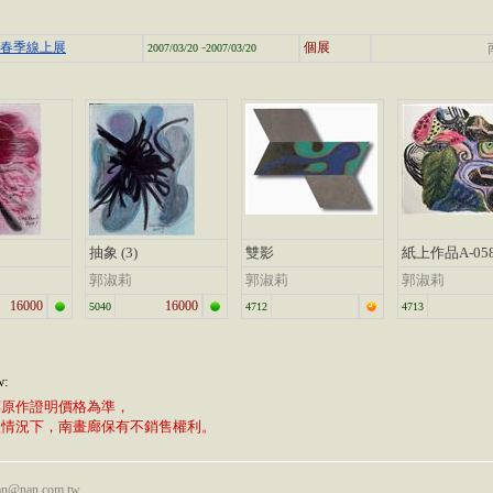
-
7春季線上展
個展
2007/03/20
2007/03/20
抽象 (3)
雙影
紙上作品A-05
郭淑莉
郭淑莉
郭淑莉
16000
16000
5040
4712
4713
w:
廊原作證明價格為準，
植情況下，南畫廊保有不銷售權利。
nan@nan.com.tw