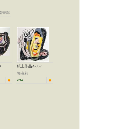
南畫廊
8
紙上作品A-057
郭淑莉
4714