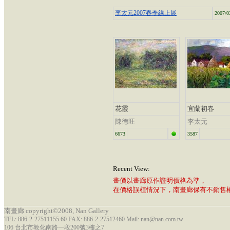
李太元2007春季線上展
2007/0
花霞
宜蘭初春
陳德旺
李太元
6673
3587
Recent View:
畫價以畫廊原作證明價格為準，
在價格誤植情況下，南畫廊保有不銷售
南畫廊 copyright©2008, Nan Gallery
TEL: 886-2-27511155 60 FAX: 886-2-27512460 Mail: nan@nan.com.tw
106 台北市敦化南路一段200號3樓之7