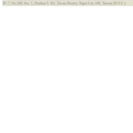
3F.-7, No.200, Sec. 1, Dunhua S. Rd., Da-an District, Taipei City 106, Taiwan (R.O.C.)