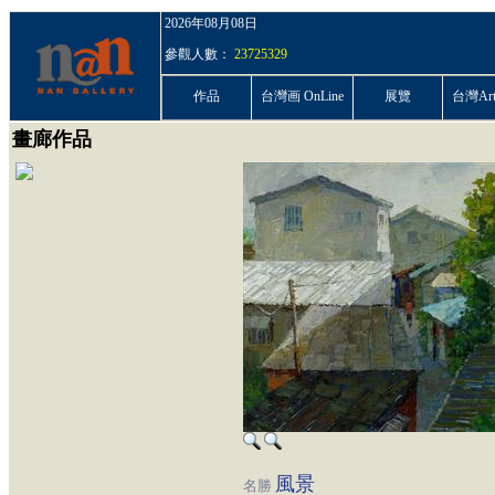
2026年08月08日
參觀人數：
23725329
作品
台灣画 OnLine
展覽
台灣ArtP
畫廊作品
風景
名勝