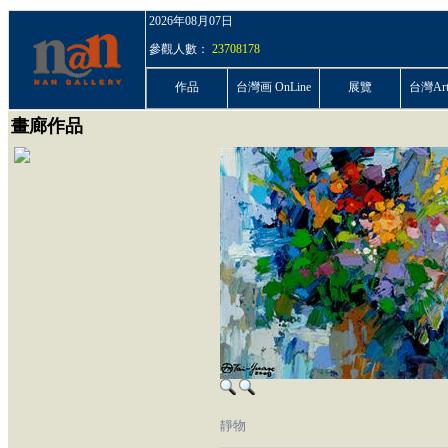
2026年08月07日
參觀人數：
23708178
作品
台灣画 OnLine
展覽
台灣ArtP
畫廊作品
靜物