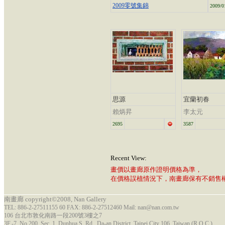
2009零號集錦
2009/0
思源
宜蘭初春
賴炳昇
李太元
2695
3587
Recent View:
畫價以畫廊原作證明價格為準，
在價格誤植情況下，南畫廊保有不銷售
南畫廊 copyright©2008, Nan Gallery
TEL: 886-2-27511155 60 FAX: 886-2-27512460 Mail: nan@nan.com.tw
106 台北市敦化南路一段200號3樓之7
3F.-7, No.200, Sec. 1, Dunhua S. Rd., Da-an District, Taipei City 106, Taiwan (R.O.C.)