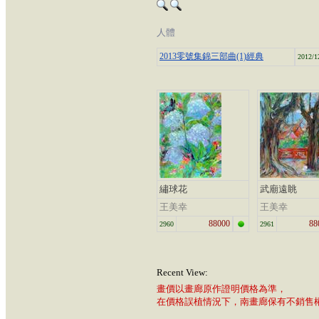
人體
2013零號集錦三部曲(1)經典
2012/1
繡球花
武廟遠眺
王美幸
王美幸
88000
88
2960
2961
Recent View:
畫價以畫廊原作證明價格為準，
在價格誤植情況下，南畫廊保有不銷售