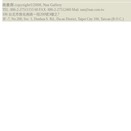
南畫廊 copyright©2008, Nan Gallery
TEL: 886-2-27511155 60 FAX: 886-2-27512460 Mail: nan@nan.com.tw
106 台北市敦化南路一段200號3樓之7
3F.-7, No.200, Sec. 1, Dunhua S. Rd., Da-an District, Taipei City 106, Taiwan (R.O.C.)