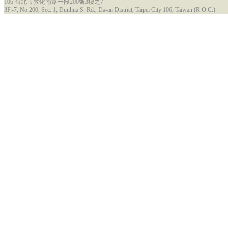
106 台北市敦化南路一段200號3樓之7
3F.-7, No.200, Sec. 1, Dunhua S. Rd., Da-an District, Taipei City 106, Taiwan (R.O.C.)