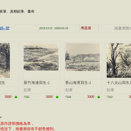
14cm 炭筆、炭精鉛筆、畫布
-
錦--變
專題展
南畫廊敦
2019/12/21
2020/01/19
寫生
新竹海邊寫生-2
香山海濱寫生-2
十八尖山寫生系
彭韋
彭韋
彭韋
3000
3000
3000
3
7565
7568
7563
w:
廊原作證明價格為準，
植情況下，南畫廊保有不銷售權利。