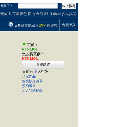
灣畫王：
線上搜尋
泰安虎山
荷園春色
橫山
金海
8314
6844
少女與花
會員登入
我要買賣畫,留言
訪客
歡迎您!!
定價：
NT$ 3,000.-
您的購買價：
NT$ 3,000.-
立即購買
目前有
人排隊
0
預定作品
檢視預定清單
預約看畫
加入我的最愛