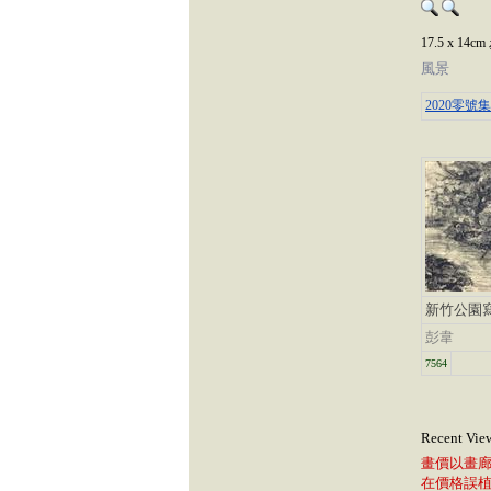
17.5 x 
風景
2020零號集
新竹公園
彭韋
7564
Recent Vie
畫價以畫
在價格誤