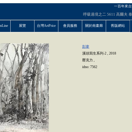
一百年來台
呼吸過境之二
5611
高爾夫
Line
展覽
台灣ArtPrice
會員服務
關於南畫廊
舊版網站
彭韋
溪頭寫生系列-2
,
2018
壓克力
,
idno:
7562