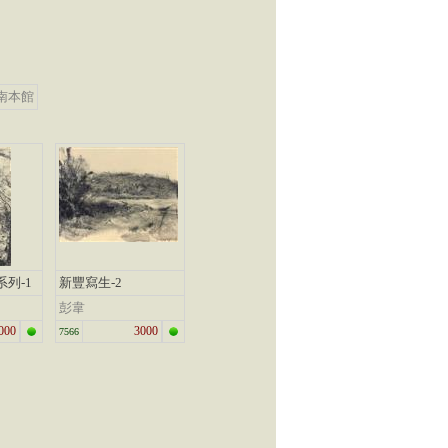
南本館
列-1
新豐寫生-2
彭韋
000
3000
7566