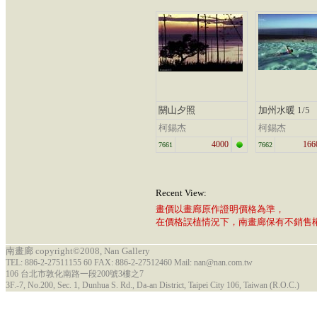
關山夕照
加州水暖 1/5
柯錫杰
柯錫杰
4000
166
7661
7662
Recent View:
畫價以畫廊原作證明價格為準，
在價格誤植情況下，南畫廊保有不銷售
南畫廊 copyright©2008, Nan Gallery
TEL: 886-2-27511155 60 FAX: 886-2-27512460 Mail: nan@nan.com.tw
106 台北市敦化南路一段200號3樓之7
3F.-7, No.200, Sec. 1, Dunhua S. Rd., Da-an District, Taipei City 106, Taiwan (R.O.C.)