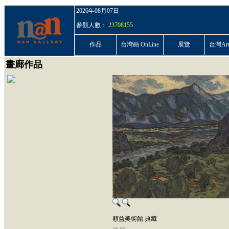
2026年08月07日
參觀人數：
23708155
作品
台灣画 OnLine
展覽
台灣ArtP
畫廊作品
順益美術館 典藏