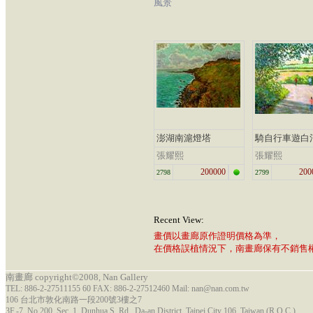
風景
澎湖南滬燈塔
騎自行車遊白
張耀熙
張耀熙
200000
200
2798
2799
Recent View:
畫價以畫廊原作證明價格為準，
在價格誤植情況下，南畫廊保有不銷售
南畫廊 copyright©2008, Nan Gallery
TEL: 886-2-27511155 60 FAX: 886-2-27512460 Mail: nan@nan.com.tw
106 台北市敦化南路一段200號3樓之7
3F.-7, No.200, Sec. 1, Dunhua S. Rd., Da-an District, Taipei City 106, Taiwan (R.O.C.)