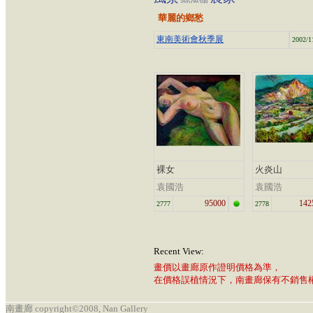
華麗的鄉愁
東南美術會秋季展
2002/1
裸女
火炎山
袁國浩
袁國浩
95000
142
2777
2778
Recent View:
畫價以畫廊原作證明價格為準，
在價格誤植情況下，南畫廊保有不銷售
南畫廊 copyright©2008, Nan Gallery