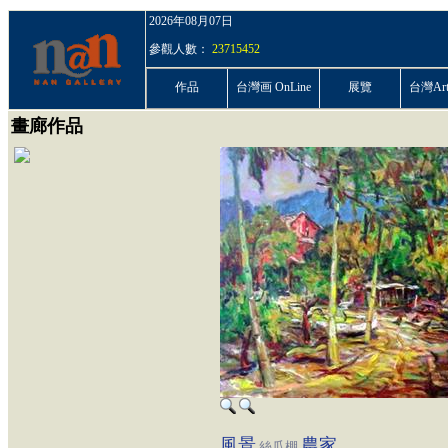
2026年08月07日
參觀人數：
23715452
作品
台灣画 OnLine
展覽
台灣ArtP
畫廊作品
風景
農家
絲瓜棚