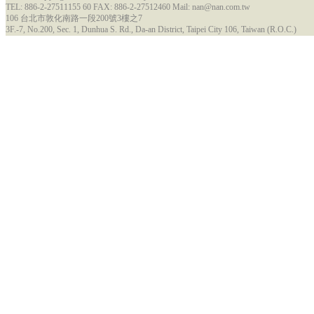
TEL: 886-2-27511155 60 FAX: 886-2-27512460 Mail: nan@nan.com.tw
106 台北市敦化南路一段200號3樓之7
3F.-7, No.200, Sec. 1, Dunhua S. Rd., Da-an District, Taipei City 106, Taiwan (R.O.C.)