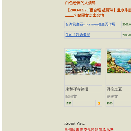
白色恐怖的火燒島
【2003/02/25 聯合報 趙慧琳】畫水牛
二二八 歐陽文走出悲情
台灣風畫區--Formosa油畫秀作展
2003/0
牛的主題繪畫展
2009/0
東和禪寺鐘樓
野柳之夏
歐陽文
歐陽文
1557
1563
Recent View:
畫價以畫廊原作證明價格為準，