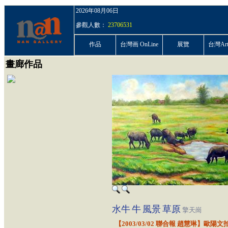
2026年08月06日
參觀人數：
23706531
作品
台灣画 OnLine
展覽
台灣ArtP
畫廊作品
水牛
牛
風景
草原
擎天崗
【2003/03/02 聯合報 趙慧琳】歐陽文