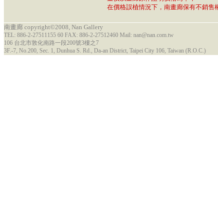
在價格誤植情況下，南畫廊保有不銷售
南畫廊 copyright©2008, Nan Gallery
TEL: 886-2-27511155 60 FAX: 886-2-27512460 Mail: nan@nan.com.tw
106 台北市敦化南路一段200號3樓之7
3F.-7, No.200, Sec. 1, Dunhua S. Rd., Da-an District, Taipei City 106, Taiwan (R.O.C.)