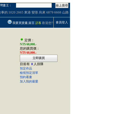
灣畫王：
線上搜尋
故事的
1020
2665
東港
變形
烏來
6879
6668
山路
會員登入
我要買賣畫,留言
訪客
歡迎您!!
定價：
NT$ 60,000.-
您的購買價：
NT$ 60,000.-
立即購買
目前有
人排隊
0
預定作品
檢視預定清單
預約看畫
加入我的最愛