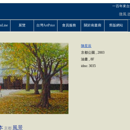
一百年來台
微風
Line
展覽
台灣ArtPrice
會員服務
關於南畫廊
舊版網站
陳星辰
京都公園
,
2003
油畫
,
8F
idno:
3035
本
風景
京都