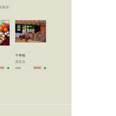
南畫廊
牛車輪
陳星辰
000
30000
2338