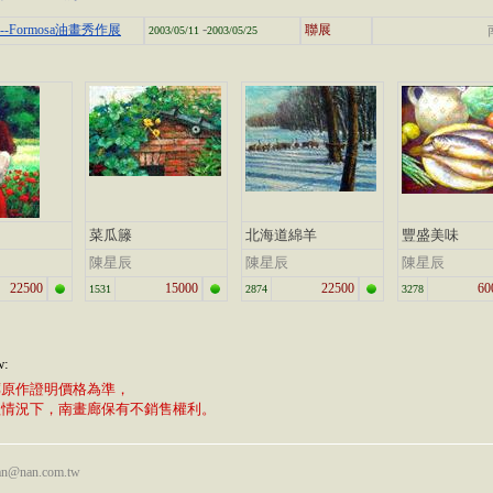
-
-Formosa油畫秀作展
聯展
2003/05/11
2003/05/25
菜瓜籐
北海道綿羊
豐盛美味
陳星辰
陳星辰
陳星辰
22500
15000
22500
60
1531
2874
3278
w:
廊原作證明價格為準，
植情況下，南畫廊保有不銷售權利。
nan@nan.com.tw