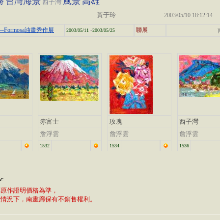
勝
台灣海景
風景
高雄
西子灣
黃于玲
2003/05/10 18:12:14
-
-Formosa油畫秀作展
聯展
2003/05/11
2003/05/25
赤富士
玫瑰
西子灣
詹浮雲
詹浮雲
詹浮雲
1532
1534
1536
w:
廊原作證明價格為準，
植情況下，南畫廊保有不銷售權利。