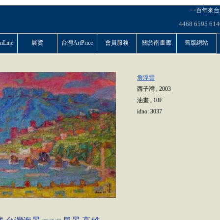
一百年來台
4468
6595
614
Line
展覽
台灣ArtPrice
會員服務
關於南畫廊
舊版網站
詹浮雲
西子灣
,
2003
油畫
,
10F
idno:
3037