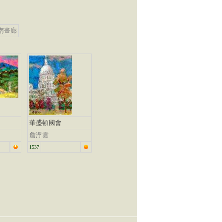
南畫廊
華盛頓國會
詹浮雲
1537