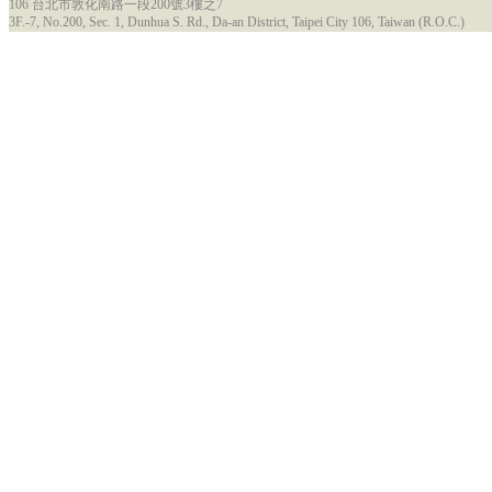
106 台北市敦化南路一段200號3樓之7
3F.-7, No.200, Sec. 1, Dunhua S. Rd., Da-an District, Taipei City 106, Taiwan (R.O.C.)