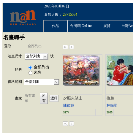
2026年08月07日
參觀人數：
23715594
作品
台灣画 OnLine
展覽
台灣ArtP
名畫轉手
選取：
全部列出
油畫尺寸
號
全部列出
銷售
未售
價格範圍
所有畫
所
夕照火燄山
挽臉
畫家
選擇
家
有
陳銀輝
林錫堂
5174
2665