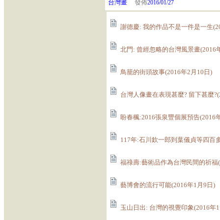
台灣畫
發佈
2016/01/27
謝德慶: 我的作品不是一件是一生(20
北門: 曾經忽略的台灣風景畫(2016年
鳥籠的街頭故事(2016年2月10日)
台灣人像畫在表現甚麼? 留下甚麼?(2
盼春楓:2016張泉豐個展預告(2016年
117年:石川欽一郎到葉儀貞等四百多名
福祿壽:藝術品作為台灣民間的祈福(20
藝博會的流行可能(2016年1月9日)
玉山日出: 台灣的視覺印象(2016年1