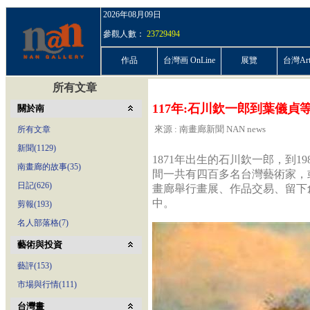
2026年08月09日
參觀人數：
23729494
作品
台灣画 OnLine
展覽
台灣ArtP
所有文章
117年:石川欽一郎到葉儀貞
關於南
來源 : 南畫廊新聞 NAN news
所有文章
新聞(1129)
1871年出生的石川欽一郎，到
南畫廊的故事(35)
間一共有四百多名台灣藝術家，
日記(626)
畫廊舉行畫展、作品交易、留下
中。
剪報(193)
名人部落格(7)
藝術與投資
藝評(153)
市場與行情(111)
台灣畫