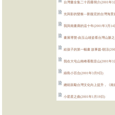
台灣畫全集二十四冊簡介(2001年3月
光與影的變奏—劉復宏的台灣海景畫(2
我與南畫廊的這十年(2001年3月14
畫展導覽-由玉山雄姿看台灣山脈之美(
給孩子的第一幅畫 故事篇-朝涼(200
我在大屯山南峰看觀音山(2001年3月
綠島小百合(2001年3月9日)
總統鼓勵台灣文化向上提升，《南畫廊
小星星之曲(2001年1月19日)