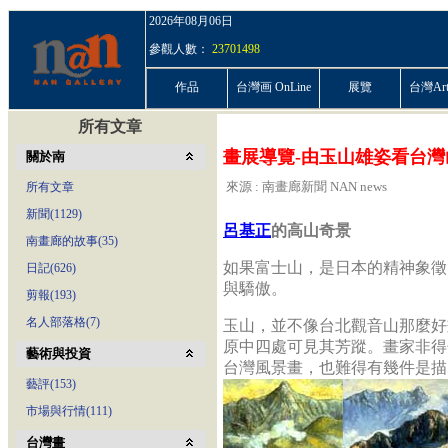
2026年08月06日
參觀人數：
23701498
作品
台灣画 OnLine
展覽
台灣ArtP
所有文章
畫展導覽-由玉山雄姿看台灣
關於南
來源 : 南畫廊新聞 NAN news
所有文章
新聞(1129)
呂基正
的高山奇景
南畫廊的故事(35)
如果富士山，是日本的精神象徵
日記(626)
與驕傲。
剪報(193)
名人部落格(7)
玉山，並不像台北觀音山那麼好
原中四處可見其芳蹤。畫家非得
藝術與投資
台灣風景畫，也難得有幾件是描
藝評(153)
市場與行情(111)
台灣畫