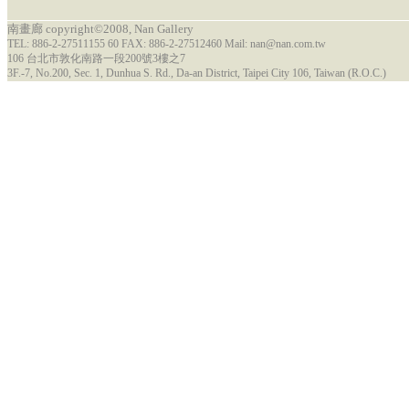
南畫廊 copyright©2008, Nan Gallery
TEL: 886-2-27511155 60 FAX: 886-2-27512460 Mail: nan@nan.com.tw
106 台北市敦化南路一段200號3樓之7
3F.-7, No.200, Sec. 1, Dunhua S. Rd., Da-an District, Taipei City 106, Taiwan (R.O.C.)