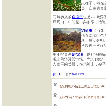
來種子，種在
合，自由的舒
同時參展的
詹浮雲
也是228受
寫高山，山的精神與象徵，透過
劉國東
《山麓
他在暗咖啡色
塊，層次分明
角度再一次詮
更年輕畫家
劉得浪
，以精湛的描
現山的浪漫與情愫。尤其1995
人畫展的美譽，在精神上，幾乎
黃于玲
發佈
2001/03/08
懷念的相片-呂基正與玉山雄姿(2001
流落的時代-陳榮和回顧展導覽(2001