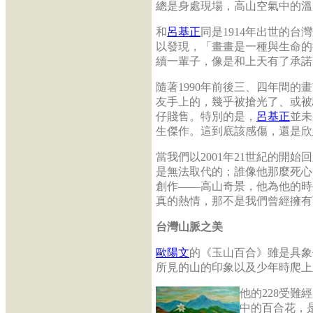
總是身處現場，高山空氣中的溫
和
呂基正
同是1914年出世的台
以發現，「畫畫是一種與生命的
續一輩子，像是和上天有了承諾
隨著1990年前後三、四年間
友手上的，幾乎被搶光了、或被
仔賤售。特別的是，
呂基正
並未
生傑作。這到底該感傷，還是欣
當我們以2001年21世紀的開始
是無法取代的；誰像他那麼死心
創作——高山奇景，他為他的時
真的熱情，那不是我們曾經擁有
台灣山脈之美
歐陽文
的《玉山百合》雖是具象
所見的山的印象以及少年時爬上
他的228受
中的百合花，