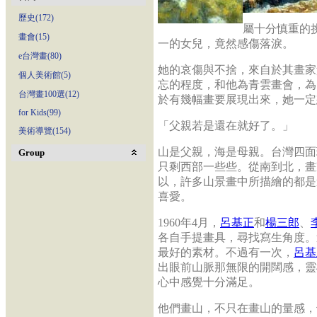
歷史(172)
屬十分慎重的
畫會(15)
一的女兒，竟然感傷落淚。
e台灣畫(80)
她的哀傷與不捨，來自於其畫家
個人美術館(5)
忘的程度，和他為青雲畫會，為
台灣畫100選(12)
於有幾幅畫要展現出來，她一定
for Kids(99)
「父親若是還在就好了。」
美術導覽(154)
山是父親，海是母親。台灣四面
Group
只剩西部一些些。從南到北，畫
以，許多山景畫中所描繪的都是
喜愛。
1960年4月，
呂基正
和
楊三郎
、
各自手提畫具，尋找寫生角度。
最好的素材。不過有一次，
呂基
出眼前山脈那無限的開闊感，靈
心中感覺十分滿足。
他們畫山，不只在畫山的量感，