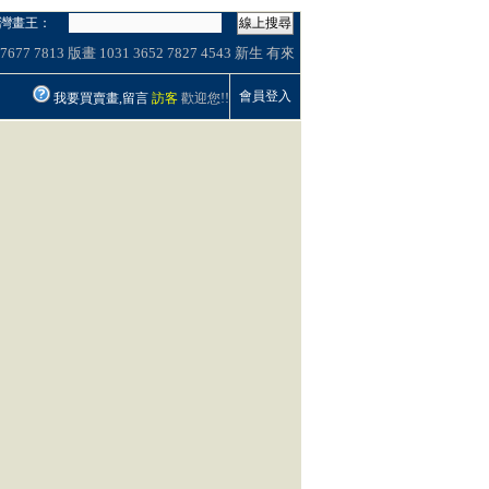
灣畫王：
線上搜尋
7677
7813
版畫
1031
3652
7827
4543
新生
有來
會員登入
我要買賣畫,留言
訪客
歡迎您!!