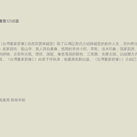
冊325出版
《台灣畫家群像2-自然寫實林錫堂》除了以傳記形式介紹林錫堂的創作人生，另外將
：老家前街、龍山寺、親人與自畫像、悠閒的市井小民、草鞋、淡水印象、我家廚房
的靜物、古壺和古瓶、煙吹、謝籃、像老電扇的顏色、三美圖、名勝古蹟。以組圖方
賞。《台灣畫家群像2.》由黃于玲執筆，南畫廊策劃出版。《台灣畫家群像1.》介紹
南畫廊 敦南本館