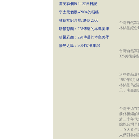
蕭芙蓉個展4─左岸日記
李太元個展--2004的稻穗
林錫堂紀念展/1940-2000
台灣自然寫
林錫堂紀念
暗鬱彩顏：228傳遞的本島美學
暗鬱彩顏：228傳遞的本島美學
陽光之島：2004零號集錦
台灣自然寫實
325美術節
這些作品展
1989年
林錫堂為感
天，南畫廊
台灣美術在
前仆後繼的
於二十年代
綜觀台灣早
１９８９年
人們對林錫