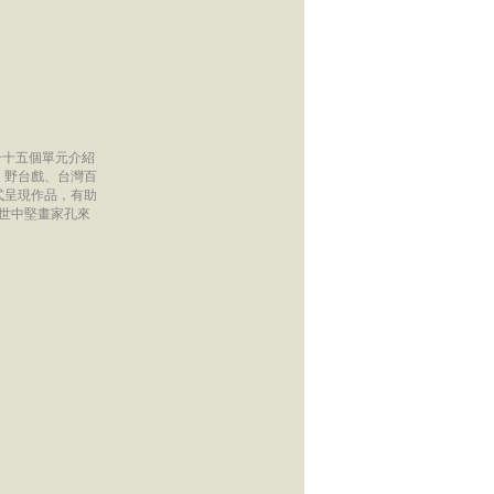
分十五個單元介紹
、野台戲、台灣百
式呈現作品，有助
已世中堅畫家孔來