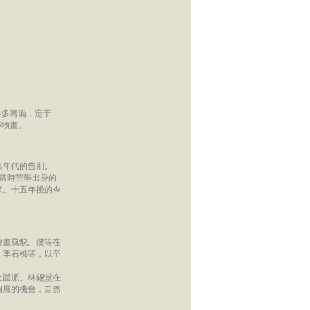
年多籌備，定于
靜物畫。
素年代的告別。
。當時苦學出身的
來。十五年後的今
繪畫風貌。彼等在
、李石樵等，以至
立體派。林錫堂在
個展的機會，自然