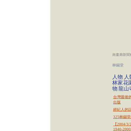
南畫廊新聞
林錫堂
人物
人
林家花
物
龍山
台灣最後
出版
經紀人的
325林錫
【2004/
1940-2000