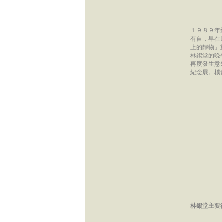
１９８９年
有自，早在
上的靜物」
林錫堂的晚
再度發生意
紀念展。樸
林錫堂主要