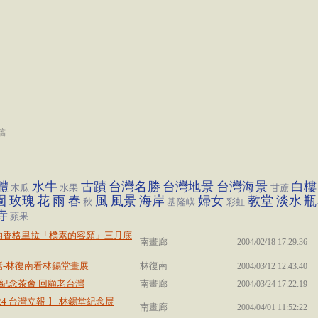
稿
體
水牛
古蹟
台灣名勝
台灣地景
台灣海景
白樓
木瓜
水果
甘蔗
園
玫瑰
花
雨
春
風
風景
海岸
婦女
教堂
淡水
瓶
秋
基隆嶼
彩虹
寺
蘋果
的香格里拉「樸素的容顏」三月底
南畫廊
2004/02/18 17:29:36
話-林復南看林錫堂畫展
林復南
2004/03/12 12:43:40
堂紀念茶會 回顧老台灣
南畫廊
2004/03/24 17:22:19
3/24 台灣立報 】 林錫堂紀念展
南畫廊
2004/04/01 11:52:22