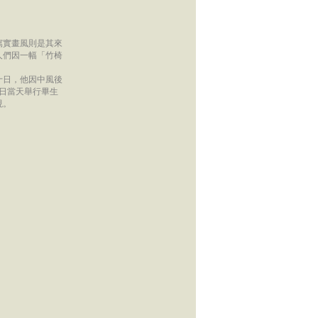
寫實畫風則是其來
人們因一幅「竹椅
十日，他因中風後
生日當天舉行畢生
現。