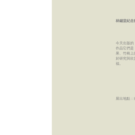
林錫堂紀念畫
今天出版的
作品它們是
果、竹椅上
於研究與欣
福。
展出地點：