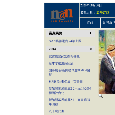
2026年08月06日
參觀人數：
23702735
作品
台灣画 On
當期展覽
NAN藝術電商 24線上展
2004
寫實風景的宏觀與微觀
歷年零號集錦回顧
開幕展-蘇新田循環空間2004個
展
林和杉油畫個展「百景圖」
新館開幕展前展2-2－ms14/2004
悍圖社台北
新館開幕展前展2-1－南畫廊25
年回顧
八十現代畫