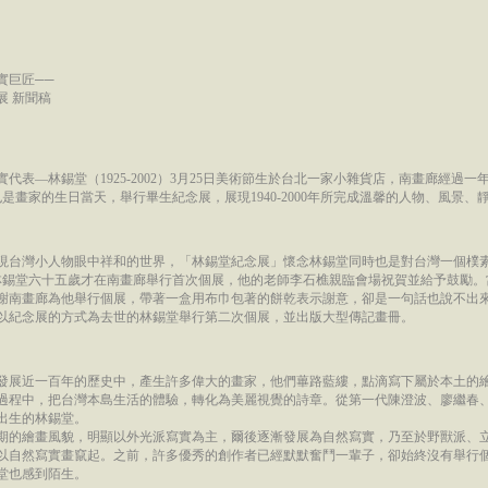
實巨匠──
展 新聞稿
代表—林錫堂（1925-2002）3月25日美術節生於台北一家小雜貨店，南畫廊經過一
也是畫家的生日當天，舉行畢生紀念展，展現1940-2000年所完成溫馨的人物、風景、
現台灣小人物眼中祥和的世界，「林錫堂紀念展」懷念林錫堂同時也是對台灣一個樸
9月林錫堂六十五歲才在南畫廊舉行首次個展，他的老師李石樵親臨會場祝賀並給予鼓勵
謝南畫廊為他舉行個展，帶著一盒用布巾包著的餅乾表示謝意，卻是一句話也說不出
以紀念展的方式為去世的林錫堂舉行第二次個展，並出版大型傳記畫冊。
發展近一百年的歷史中，產生許多偉大的畫家，他們蓽路藍縷，點滴寫下屬於本土的
過程中，把台灣本島生活的體驗，轉化為美麗視覺的詩章。從第一代陳澄波、廖繼春
出生的林錫堂。
期的繪畫風貌，明顯以外光派寫實為主，爾後逐漸發展為自然寫實，乃至於野獸派、
以自然寫實畫竄起。之前，許多優秀的創作者已經默默奮鬥一輩子，卻始終沒有舉行
堂也感到陌生。