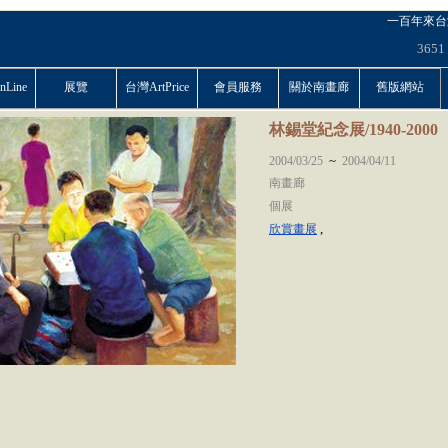
一百年來台
3651
Line
展覽
台灣ArtPrice
會員服務
關於南畫廊
舊版網站
林錫堂紀念展/1940-2000
~
2004/03/25
2004/04/11
南畫廊
個展
,
欣賞畫展