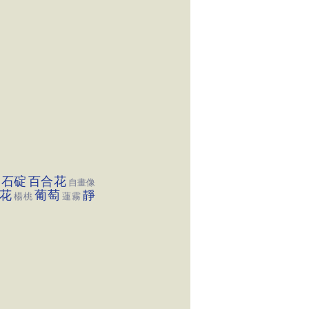
石碇
百合花
自畫像
花
葡萄
靜
楊桃
蓮霧