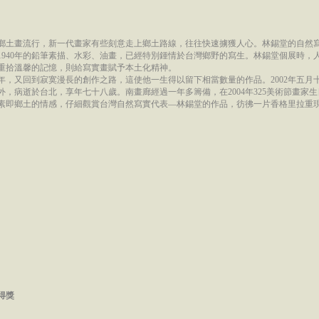
鄉土畫流行，新一代畫家有些刻意走上鄉土路線，往往快速擄獲人心。林錫堂的自然
1940年的鉛筆素描、水彩、油畫，已經特別鍾情於台灣鄉野的寫生。林錫堂個展時，
重拾溫馨的記憶，則給寫實畫賦予本土化精神。
年，又回到寂寞漫長的創作之路，這使他一生得以留下相當數量的作品。2002年五月
外，病逝於台北，享年七十八歲。南畫廊經過一年多籌備，在2004年325美術節畫家
素即鄉土的情感，仔細觀賞台灣自然寫實代表—林錫堂的作品，彷彿一片香格里拉重
得獎