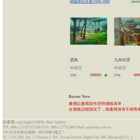
林錫堂紀念展/1940-2000
2004/0
賞鳥
九份街景
林錫堂
林錫堂
200000
600
3293
2764
Recent View:
畫價以畫廊原作證明價格為準，
在價格誤植情況下，南畫廊保有不銷售
南畫廊 copyright©2008, Nan Gallery
TEL: 886-2-27511155 60 FAX: 886-2-27512460 Mail: nan@nan.com.tw
106 台北市敦化南路一段200號3樓之7
3F.-7, No.200, Sec. 1, Dunhua S. Rd., Da-an District, Taipei City 106, Taiwan (R.O.C.)