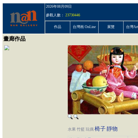
2026年08月09日
參觀人數：
23730446
作品
台灣画 OnLine
展覽
台灣ArtP
畫廊作品
椅子
靜物
水果
竹籃
玩偶