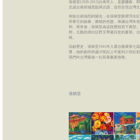
張炳堂(1928-2013)台南市人，是廖
完成台南府城景點與古蹟，這些呈現台灣文
例如台南強烈的陽光，在張炳堂眼裡浮出紅
所牽引的線條，燃燒的色盤，佈滿台灣本色。
和、再奔放，張炳堂為這段歷程寫下典型。
間，主觀的揮出狂野又帶著詩意的畫筆。台
根。
回顧歷史，張炳堂1941年入選台陽展第七屆
獎，他的創作跨越20世紀上半葉到21世紀
我們向台灣最後一位前輩畫家致敬。
張炳堂