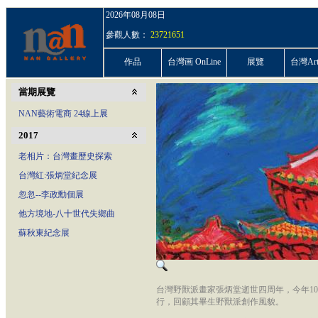
2026年08月08日
參觀人數：
23721651
作品
台灣画 OnLine
展覽
台灣ArtP
當期展覽
NAN藝術電商 24線上展
2017
老相片：台灣畫歷史探索
台灣紅:張炳堂紀念展
忽忽--李政勳個展
他方境地-八十世代失鄉曲
蘇秋東紀念展
台灣野獸派畫家張炳堂逝世四周年，今年10
行，回顧其畢生野獸派創作風貌。