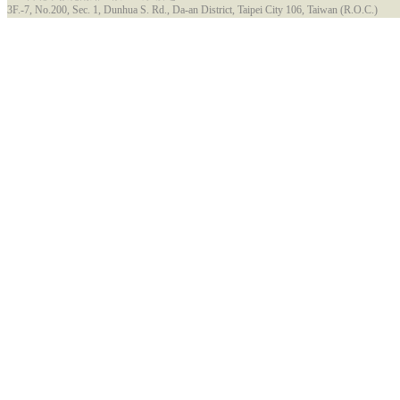
3F.-7, No.200, Sec. 1, Dunhua S. Rd., Da-an District, Taipei City 106, Taiwan (R.O.C.)