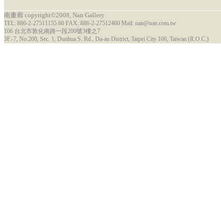
南畫廊 copyright©2008, Nan Gallery
TEL: 886-2-27511155 60 FAX: 886-2-27512460 Mail: nan@nan.com.tw
106 台北市敦化南路一段200號3樓之7
3F.-7, No.200, Sec. 1, Dunhua S. Rd., Da-an District, Taipei City 106, Taiwan (R.O.C.)