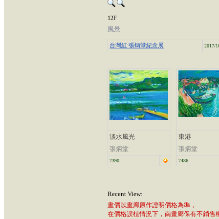
12F
風景
台灣紅:張炳堂紀念展
2017/1
淡水風光
東港
張炳堂
張炳堂
7390
7486
Recent View:
畫價以畫廊原作證明價格為準，
在價格誤植情況下，南畫廊保有不銷售