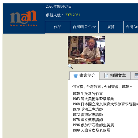
2026年08月07日
參觀人數：
23712061
作品
台灣画 OnLine
展覽
台灣ArtP
畫家簡介
相關文章
何宣廣
,
台灣竹東
,
今日畫會
,
1939
~
1939 生於新竹竹東
1963 師大美術系52級畢業
1968 日本國立東京教育大學教育學院
1970 明治工專講師
1972 實踐家專講師
1978 國立藝專講師
1996 參加李石樵師生美展
1999 60歲首次發表個展