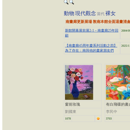
動物
現代觀念
裸女
當代
南畫廊更新展場 敦南本館全面退畫清
新館開幕展前展2-1－南畫廊25年回
2004/0
顧
【南畫廊45周年慶系列活動之四】
2025/1
為了存在：南與他的畫家朋友們
窗前玫瑰
有白飛碟的書
劉國東
李民中
1078
3703