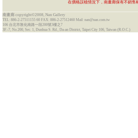
在價格誤植情況下，南畫廊保有不銷售
南畫廊 copyright©2008, Nan Gallery
TEL: 886-2-27511155 60 FAX: 886-2-27512460 Mail: nan@nan.com.tw
106 台北市敦化南路一段200號3樓之7
3F.-7, No.200, Sec. 1, Dunhua S. Rd., Da-an District, Taipei City 106, Taiwan (R.O.C.)