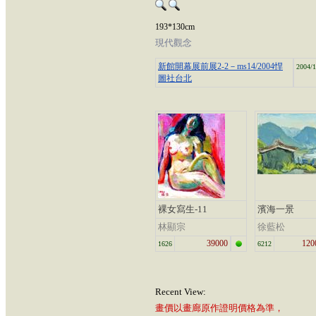
193*130cm
現代觀念
新館開幕展前展2-2－ms14/2004悍
2004/1
圖社台北
裸女寫生-11
濱海一景
林顯宗
徐藍松
39000
120
1626
6212
Recent View:
畫價以畫廊原作證明價格為準，