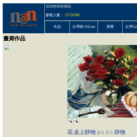
2026年08月08日
參觀人數：
23720386
作品
台灣画 OnLine
展覽
台灣ArtP
畫廊作品
花
桌上靜物
靜物
桌巾
菸斗