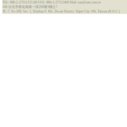
TEL: 886-2-27511155 60 FAX: 886-2-27512460 Mail: nan@nan.com.tw
106 台北市敦化南路一段200號3樓之7
3F.-7, No.200, Sec. 1, Dunhua S. Rd., Da-an District, Taipei City 106, Taiwan (R.O.C.)