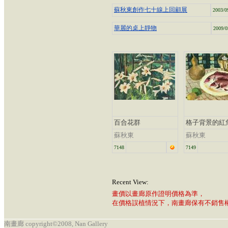
蘇秋東創作七十線上回顧展
2003/0
華麗的桌上靜物
2009/0
百合花群
格子背景的紅
蘇秋東
蘇秋東
7148
7149
Recent View:
畫價以畫廊原作證明價格為準，
在價格誤植情況下，南畫廊保有不銷售
南畫廊 copyright©2008, Nan Gallery