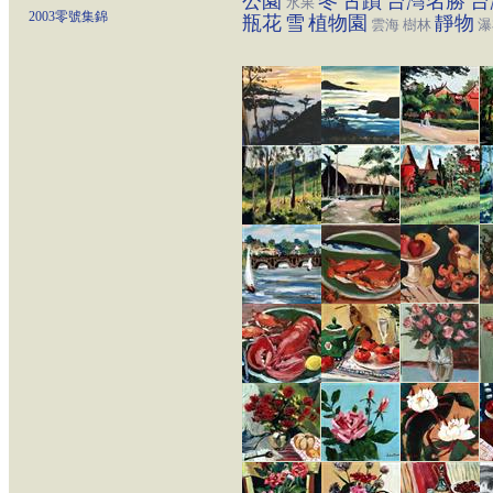
公園
冬
古蹟
台灣名勝
台
水果
2003零號集錦
瓶花
雪
植物園
靜物
雲海
樹林
瀑