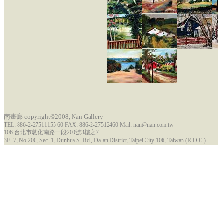
南畫廊 copyright©2008, Nan Gallery
TEL: 886-2-27511155 60 FAX: 886-2-27512460 Mail: nan@nan.com.tw
106 台北市敦化南路一段200號3樓之7
3F.-7, No.200, Sec. 1, Dunhua S. Rd., Da-an District, Taipei City 106, Taiwan (R.O.C.)