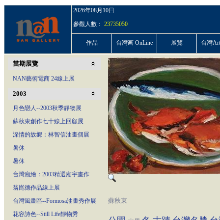
2026年08月10日
參觀人數：
23735050
作品
台灣画 OnLine
展覽
台灣ArtP
當期展覽
NAN藝術電商 24線上展
2003
月色戀人--2003秋季靜物展
蘇秋東創作七十線上回顧展
深情的故鄉：林智信油畫個展
暑休
暑休
台灣廟繪：2003精選廟宇畫作
翁崑德作品線上展
蘇秋東
台灣風畫區--Formosa油畫秀作展
花容詩色--Still Life靜物秀