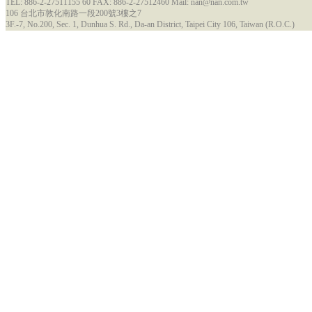
TEL: 886-2-27511155 60 FAX: 886-2-27512460 Mail: nan@nan.com.tw
106 台北市敦化南路一段200號3樓之7
3F.-7, No.200, Sec. 1, Dunhua S. Rd., Da-an District, Taipei City 106, Taiwan (R.O.C.)