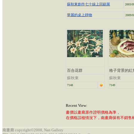
蘇秋東創作七十線上回顧展
2003/0
華麗的桌上靜物
2009/0
百合花群
格子背景的紅
蘇秋東
蘇秋東
7148
7149
Recent View:
畫價以畫廊原作證明價格為準，
在價格誤植情況下，南畫廊保有不銷售
南畫廊 copyright©2008, Nan Gallery