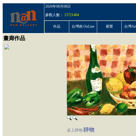
2026年08月08日
參觀人數：
23721464
作品
台灣画 OnLine
展覽
台灣ArtP
畫廊作品
靜物
桌上靜物