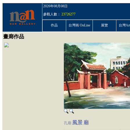
2026年08月08日
參觀人數：
23726277
作品
台灣画 OnLine
展覽
台灣ArtP
畫廊作品
風景
廟
孔廟