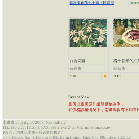
蘇秋東創作七十線上回顧展
2003/0
百合花群
格子背景的紅
蘇秋東
蘇秋東
7148
7149
Recent View:
畫價以畫廊原作證明價格為準，
在價格誤植情況下，南畫廊保有不銷售
南畫廊 copyright©2008, Nan Gallery
TEL: 886-2-27511155 60 FAX: 886-2-27512460 Mail: nan@nan.com.tw
106 台北市敦化南路一段200號3樓之7
3F.-7, No.200, Sec. 1, Dunhua S. Rd., Da-an District, Taipei City 106, Taiwan (R.O.C.)