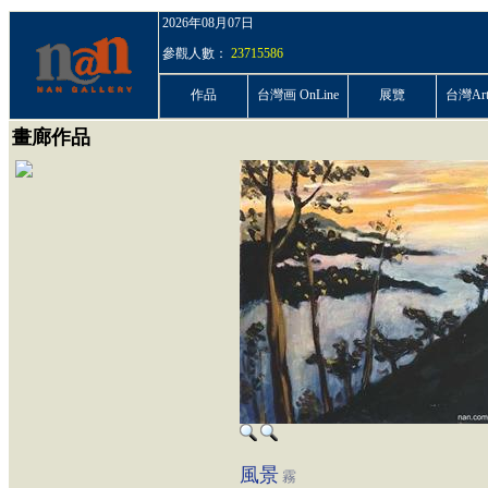
2026年08月07日
參觀人數：
23715586
作品
台灣画 OnLine
展覽
台灣ArtP
畫廊作品
風景
霧