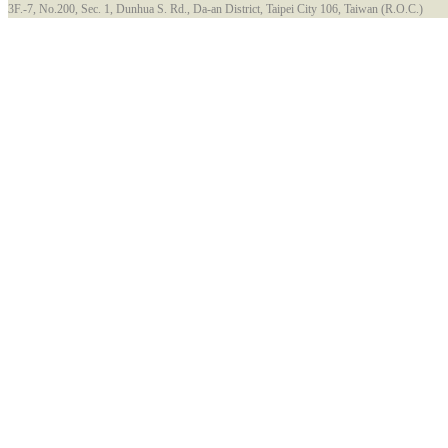
3F.-7, No.200, Sec. 1, Dunhua S. Rd., Da-an District, Taipei City 106, Taiwan (R.O.C.)