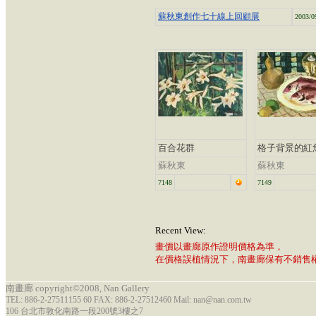
蘇秋東創作七十線上回顧展
2003/0
百合花群
格子背景的紅
蘇秋東
蘇秋東
7148
7149
Recent View:
畫價以畫廊原作證明價格為準，
在價格誤植情況下，南畫廊保有不銷售
南畫廊 copyright©2008, Nan Gallery
TEL: 886-2-27511155 60 FAX: 886-2-27512460 Mail: nan@nan.com.tw
106 台北市敦化南路一段200號3樓之7