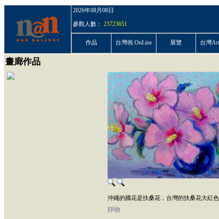
2026年08月08日
參觀人數：
23723651
作品
台灣画 OnLine
展覽
台灣ArtP
畫廊作品
沖繩的國花是扶桑花，台灣的扶桑花大紅色
靜物