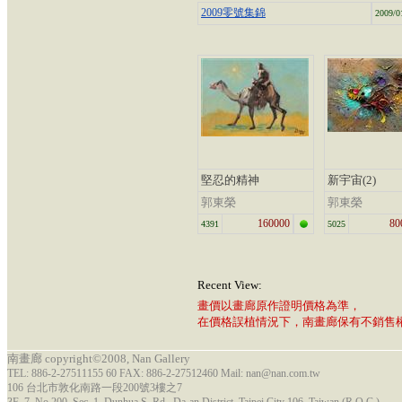
2009零號集錦
2009/0
堅忍的精神
新宇宙(2)
郭東榮
郭東榮
160000
80
4391
5025
Recent View:
畫價以畫廊原作證明價格為準，
在價格誤植情況下，南畫廊保有不銷售
南畫廊 copyright©2008, Nan Gallery
TEL: 886-2-27511155 60 FAX: 886-2-27512460 Mail: nan@nan.com.tw
106 台北市敦化南路一段200號3樓之7