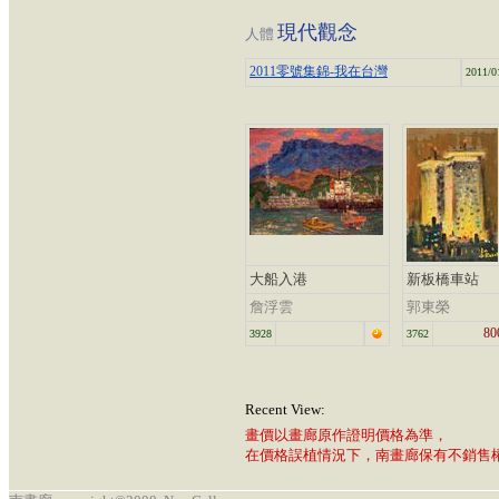
現代觀念
人體
2011零號集錦-我在台灣
2011/0
大船入港
新板橋車站
詹浮雲
郭東榮
80
3928
3762
Recent View:
畫價以畫廊原作證明價格為準，
在價格誤植情況下，南畫廊保有不銷售