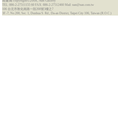
南畫廊 copyright©2008, Nan Gallery
TEL: 886-2-27511155 60 FAX: 886-2-27512460 Mail: nan@nan.com.tw
106 台北市敦化南路一段200號3樓之7
3F.-7, No.200, Sec. 1, Dunhua S. Rd., Da-an District, Taipei City 106, Taiwan (R.O.C.)