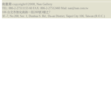
南畫廊 copyright©2008, Nan Gallery
TEL: 886-2-27511155 60 FAX: 886-2-27512460 Mail: nan@nan.com.tw
106 台北市敦化南路一段200號3樓之7
3F.-7, No.200, Sec. 1, Dunhua S. Rd., Da-an District, Taipei City 106, Taiwan (R.O.C.)