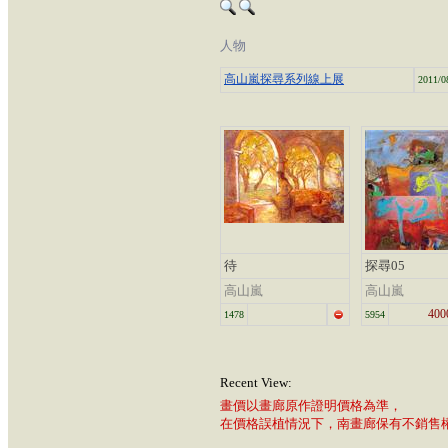
人物
高山嵐探尋系列線上展
2011/0
待
探尋05
高山嵐
高山嵐
400
1478
5954
Recent View:
畫價以畫廊原作證明價格為準，
在價格誤植情況下，南畫廊保有不銷售