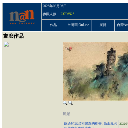
2026年08月06日
參觀人數：
23706525
作品
台灣画 OnLine
展覽
台灣ArtP
畫廊作品
風景
踩過的泥巴和聞過的稻香: 高山嵐70
2022/0