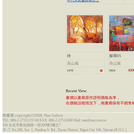
年代水彩畫經典出土
待
探尋05
高山嵐
高山嵐
400
1478
5954
Recent View:
畫價以畫廊原作證明價格為準，
在價格誤植情況下，南畫廊保有不銷售
南畫廊 copyright©2008, Nan Gallery
TEL: 886-2-27511155 60 FAX: 886-2-27512460 Mail: nan@nan.com.tw
106 台北市敦化南路一段200號3樓之7
3F.-7, No.200, Sec. 1, Dunhua S. Rd., Da-an District, Taipei City 106, Taiwan (R.O.C.)