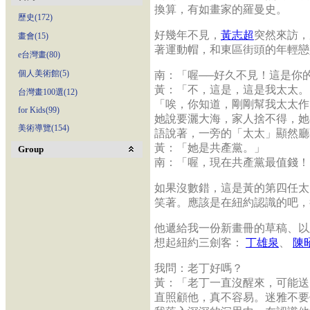
換算，有如畫家的羅曼史。
歷史(172)
好幾年不見，
黃志超
突然來訪，
畫會(15)
著運動帽，和東區街頭的年輕戀
e台灣畫(80)
個人美術館(5)
南：「喔──好久不見！這是你
黃：「不，這是，這是我太太。
台灣畫100選(12)
「唉，你知道，剛剛幫我太太作
for Kids(99)
她說要灑大海，家人捨不得，她
美術導覽(154)
語說著，一旁的「太太」顯然廳
黃：「她是共產黨。」
Group
南：「喔，現在共產黨最值錢！
如果沒數錯，這是黃的第四任太
笑著。應該是在紐約認識的吧，
他遞給我一份新畫冊的草稿、以
想起紐約三劍客：
丁雄泉
、
陳
我問：老丁好嗎？
黃：「老丁一直沒醒來，可能送
直照顧他，真不容易。迷雅不要