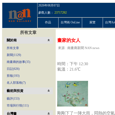
2026年08月07日
參觀人數：
23717292
作品
台灣画 OnLine
展覽
台灣ArtP
所有文章
畫家的女人
關於南
來源 : 南畫廊新聞 NAN news
所有文章
新聞(1129)
南畫廊的故事(35)
時間：下午 12:30
日記(626)
氣溫：21.6℃
剪報(193)
名人部落格(7)
藝術與投資
藝評(153)
市場與行情(111)
剛剛下了一陣大雨，悶熱的空氣
台灣畫