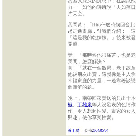
我落入深深的沉思中，在認識他
力，一如他的詩所說「去如落日
片天空。
我問黃：「Hiro什麼時候回台
起走進畫廊，對我們介紹：「這
「這是我的乾妹妹。」後來被發
開過。
黃：「那時候他很痛苦，也是老
我問，怎麼解決？
黃：「就在一個飯局，老丁故意
他被朋友出賣，這就像是主人拿
幸福家庭的力量，一邊靠著談戀
個難解的題。
晚上，南帶回來黃送的只出十本
極
、
丁雄泉
等人沒發表的色情作
作，令人想起性愛、畫家的女人
興趣，使你享受性愛。
黃于玲
發佈
2004/05/04