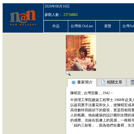
2026年08月10日
參觀人數：
23734862
作品
台灣画 OnLine
展覽
台灣ArtP
畫家簡介
相關文章
陳昭宏
,
台灣宜蘭
,
,
1942
~
中原理工學院建築工程學士.1968年赴
以超寫實手法畫花和女人，使陳昭宏成
高倍數特寫鏡頭下的窺視，更是照相寫
人的氛圍。他由建築的設計圖到女體的
的感覺。光線在肌膚上的質感，一根根
「紐約三劍客」，因為他們在畫裡，生