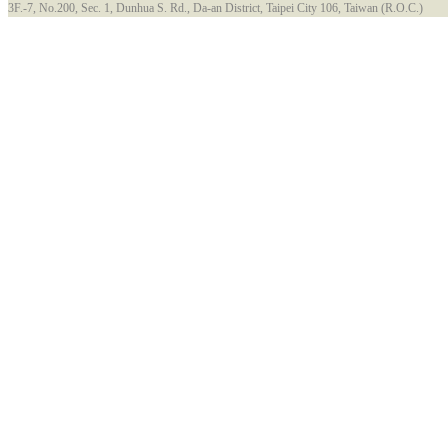
3F.-7, No.200, Sec. 1, Dunhua S. Rd., Da-an District, Taipei City 106, Taiwan (R.O.C.)