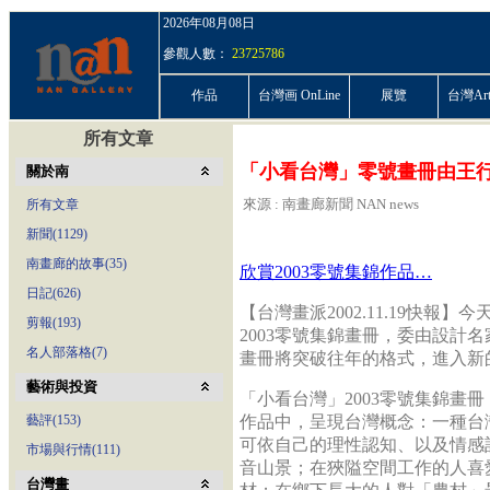
2026年08月08日
參觀人數：
23725786
作品
台灣画 OnLine
展覽
台灣ArtP
所有文章
「小看台灣」零號畫冊由王
關於南
來源 : 南畫廊新聞 NAN news
所有文章
新聞(1129)
南畫廊的故事(35)
欣賞2003零號集錦作品…
日記(626)
【台灣畫派2002.11.19快報
剪報(193)
2003零號集錦畫冊，委由設計
名人部落格(7)
畫冊將突破往年的格式，進入新
藝術與投資
「小看台灣」2003零號集錦畫
藝評(153)
作品中，呈現台灣概念：一種台
可依自己的理性認知、以及情感
市場與行情(111)
音山景；在狹隘空間工作的人喜
台灣畫