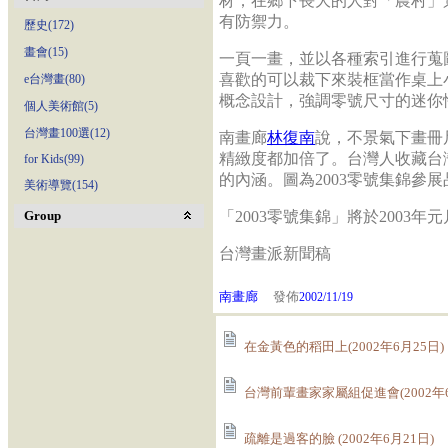
材；在鄉下長大的人對「農村」
有防禦力。
歷史(172)
畫會(15)
一頁一畫，並以各種索引進行蒐
喜歡的可以裁下來裝框當作桌上
e台灣畫(80)
概念設計，強調零號尺寸的迷你
個人美術館(5)
台灣畫100選(12)
南畫廊
林復南
說，不景氣下畫冊
精緻度都加倍了。台灣人收藏台
for Kids(99)
的內涵。圖為2003零號集錦參
美術導覽(154)
Group
「2003零號集錦」將於2003年
台灣畫派新聞稿
南畫廊
發佈
2002/11/19
在金黃色的稻田上(2002年6月25日)
台灣前輩畫家家屬組促進會(2002年6
疏離是過客的臉 (2002年6月21日)