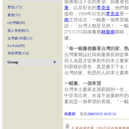
個勇敢活下去的希望。捐畫者包
歷史(172)
東
、以及彰化的
李克全
，他們都
援助，1920年出生的
李克全
更一
畫會(15)
南
主持這次「一幅畫一個希望義
e台灣畫(80)
說：「台灣人都是兄弟！」一幅
個人美術館(5)
27511155與南畫廊
林復南
聯絡，
據。
台灣畫100選(12)
for Kids(99)
「每一幅畫都畫著台灣的家、熟
美術導覽(154)
台灣畫雜誌社與南畫廊長期從事
與人為題才從事創作的本土畫家
Group
到那樣的景色，真是畫不下去！
台灣的家、熟悉的人的本土畫將
一幅畫、一個希望
台灣本土畫家走過窮困的一生，
中呈現出來。永遠不放棄創作的
畫就是一個希望的表徵。「一幅
南畫廊
發佈
2000/10/31 16:02:14
孔來福遺作展 ,5月6日起在南畫廊舉行