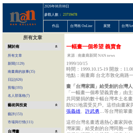
2026年08月08日
參觀人數：
23719478
作品
台灣画 OnLine
展覽
台灣ArtP
所有文章
一幅畫一個希望 義賣會
關於南
來源 : 南畫廊新聞 NAN news
所有文章
1999/10/15
新聞(1129)
時間：1999.10.15-19 開放：11.00
南畫廊的故事(35)
地點：南畫廊 台北市敦化南路一段
日記(626)
畫「台灣家園」給受創的台灣人
剪報(193)
「一幅畫一個希望義賣會」由主
名人部落格(7)
共同樂捐的數十幅台灣本土名畫，
助921地震受災戶。這些由畫
藝術與投資
張義雄
、
許武勇
…等台灣前輩畫
藝評(153)
這些台灣名畫透過熱心畫家與收
市場與行情(111)
灣家園」給受創的台灣同胞一個
台灣畫