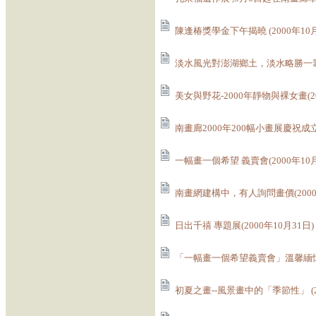
陳逢椿獎學金下午揭曉 (2000年10月
淡水風光對澎湖鄉土，淡水略勝一籌(2
美女與野花-2000年靜物與裸女畫(20
南畫廊2000年200幅小畫展慶祝成立第
一幅畫一個希望 義賣會(2000年10月
南畫網建構中，有人詢問畫價(2000年
日出千禧 專題展(2000年10月31日)
「一幅畫一個希望義賣會」溫馨緬懷為主
初夏之畫--風景畫中的「季節性」 (20