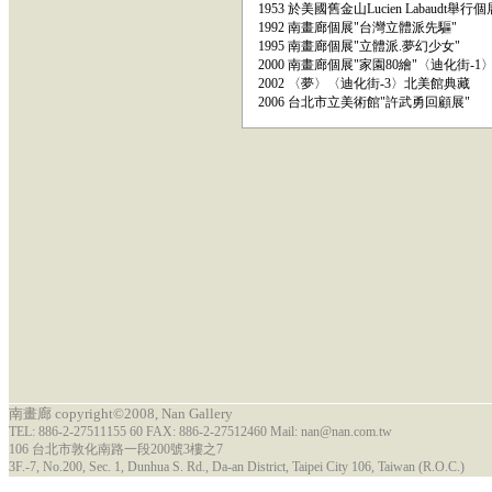
1953 於美國舊金山Lucien Labaudt舉行個
1992 南畫廊個展"台灣立體派先驅"
1995 南畫廊個展"立體派.夢幻少女"
2000 南畫廊個展"家園80繪"〈迪化街-
2002 〈夢〉〈迪化街-3〉北美館典藏
2006 台北市立美術館"許武勇回顧展"
南畫廊 copyright©2008, Nan Gallery
TEL: 886-2-27511155 60 FAX: 886-2-27512460 Mail: nan@nan.com.tw
106 台北市敦化南路一段200號3樓之7
3F.-7, No.200, Sec. 1, Dunhua S. Rd., Da-an District, Taipei City 106, Taiwan (R.O.C.)