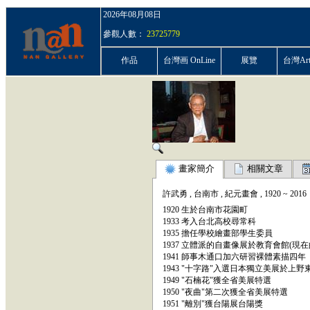
2026年08月08日
參觀人數：
23725779
作品
台灣画 OnLine
展覽
台灣ArtP
畫家簡介
相關文章
許武勇
,
台南市
,
紀元畫會
,
1920
~
2016
1920 生於台南市花園町
1933 考入台北高校尋常科
1935 擔任學校繪畫部學生委員
1937 立體派的自畫像展於教育會館(現在
1941 師事木通口加六研習裸體素描四年
1943 "十字路"入選日本獨立美展於上
1949 "石楠花"獲全省美展特選
1950 "夜曲"第二次獲全省美展特選
1951 "離別"獲台陽展台陽獎