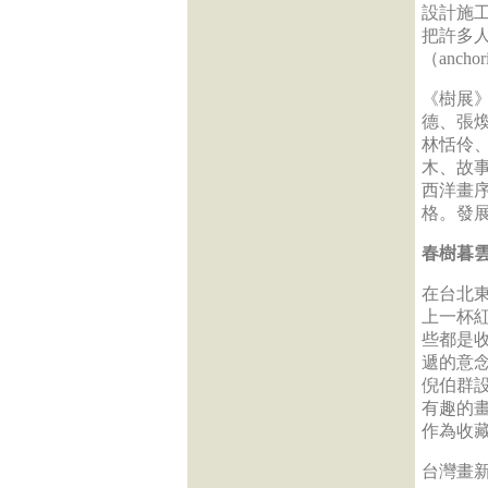
設計施
把許多
（anch
《樹展
德、張
林恬伶
木、故
西洋畫
格。發
春樹暮雲
在台北
上一杯
些都是
遞的意
倪伯群
有趣的
作為收
台灣畫