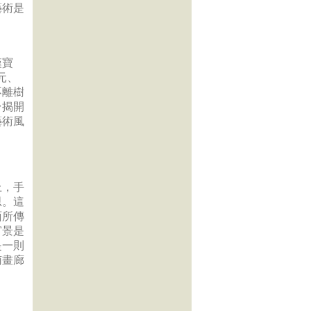
藝術是
漢寶
元、
不離樹
台揭開
藝術風
上，手
思。這
面所傳
窗景是
是一則
南畫廊