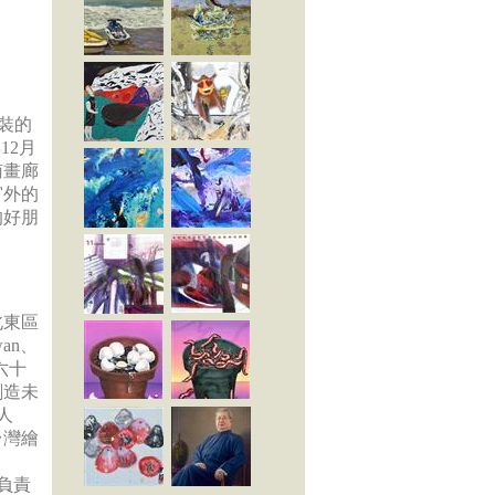
改裝的
12月
南畫廊
窗外的
的好朋
北東區
an、
六十
創造未
人
台灣繪
負責