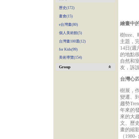
歷史(172)
畫會(15)
繪畫中的
e台灣畫(80)
個人美術館(5)
樹tree
主題，完
台灣畫100選(12)
14日(
for Kids(99)
的地點
美術導覽(154)
自然和
Group
友，訴
台灣心
樹展，作
變遷、到
趨勢Tr
年來的
來的大趨
文、歷
畫的縮
（198