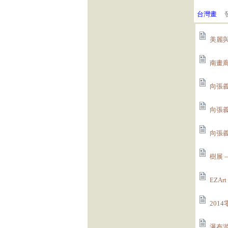
台灣畫
發
美麗與
南畫廊
向張義
向張義
向張義
樹展 
EZA
201
瀑布游