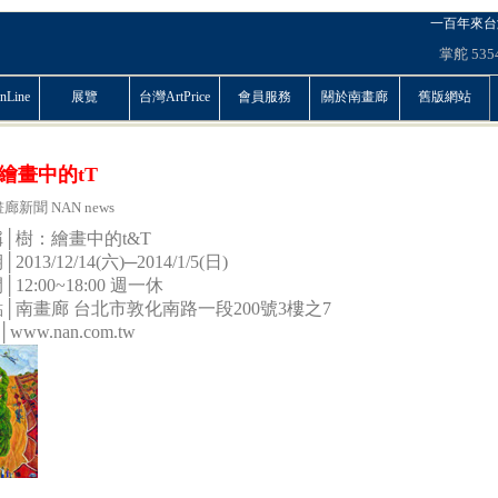
一百年來台
掌舵
535
Line
展覽
台灣ArtPrice
會員服務
關於南畫廊
舊版網站
繪畫中的tT
廊新聞 NAN news
│樹：繪畫中的t&T
013/12/14(六)─2014/1/5(日)
12:00~18:00 週一休
│南畫廊 台北市敦化南路一段200號3樓之7
www.nan.com.tw