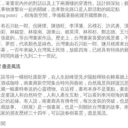
工，著重室內外的對話以及上下兩層樓的穿透性。設計師深知：
人事物連繫在一起的關鍵，忠孝敦化路口是人群活動的錨定點
oring point），樹海新空間，準備載著藝術躍升國際舞台。
》有石川欽一郎、倪蔣懷、陳德旺、李澤藩、呂樸石、許武勇、
煥彩、林錫堂、林復南、謝東山、賴英澤、林和杉、鄭志德、王?
、張庭鈞…等台灣畫家作品。歷史上，台灣畫家喜愛的風景畫，
事、夢想，代表顏色是綠色。台灣畫由石川欽一郎、鹽月桃甫來
序幕，一百年來融入台灣風土民情，放眼四海，已經具有特殊的
展時間跨越十九到二十一世紀。
 盡是風流
東區等待一棵樹吐露新芽，在人生顛峰望見夕陽餘暉映在幃幕牆
紅酒或咖啡，南畫廊新空間集合時尚與藝術，自然風景與靜謐沉
收藏一幅畫時奉送的心靈禮物。在這裡，畫布本身不是重點，畫
念是要讓人和自然時空，人和人產生互動，可以看到車河樹海的
設計的起緣。有人說，南畫廊具有傳奇性，每次改裝的突破，也
畫廊故事。《樹展》是一個畫展，也是一則關於台灣畫的故事。
藏家的朋友歷經三十四年，可以說春樹暮雲，盡是風流。
新聞