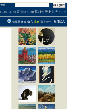
灣畫王：
線上搜尋
4
7559
3158
富有柿
4080
蘇湘竹
天上
波光
5019
會員登入
我要買賣畫,留言
訪客
歡迎您!!