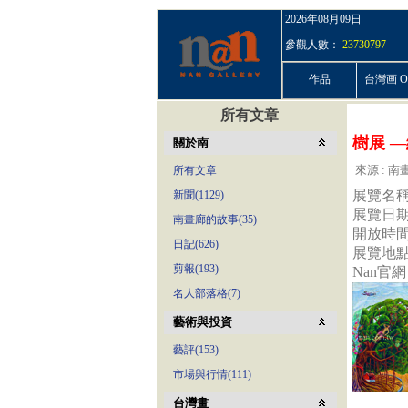
2026年08月09日
參觀人數：
23730797
作品
台灣画 On
所有文章
樹展 —
關於南
來源 : 南畫
所有文章
展覽名稱
新聞(1129)
展覽日期│2
南畫廊的故事(35)
開放時間│
日記(626)
展覽地點
剪報(193)
Nan官網│
名人部落格(7)
藝術與投資
藝評(153)
市場與行情(111)
台灣畫