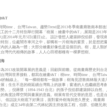
t&T
、時間time 、台灣Taiwan、趨勢Trend是2013冬季南畫廊敦南本館
工的十二月特別舉行開幕「樹展：繪畫中的t&T」,展期是2013年
週六)至2014年元月5日(週日)止。 設計發想人建築師倪伯群，發現
很特別，位處鬧市車河之中，卻獨有一片樹海的窗景，於是想把
室內的人融為一體；大部分繪畫好像也是這個目的。樹，是人類
說台灣代代相傳的故事，人人心田裡都種有一棵夢想樹。
四海
為2013改裝開幕展的意義是：回顧與前瞻。從南畫廊歷史到台
台灣與世界接軌，都寫在繪畫t&T：樹tree、時間time 、台灣Taiw
end的軸線上。「每一棵樹都有一個故事；樹海見證敦南林蔭大道
發展；生生不息的樹延續台灣島上的故事；窗邊的人也繼續思考
勢。」倪蔣懷（1894-1943 台北）的孫子倪伯群建築師以自然、
史的角度詮釋空間與畫展的意義。樹展有世代交替的意思，也是
影。 俗話說大樹底下好乘涼，面對窗外樹海與悠久歷史，南畫廊
0- 台北）成立34年由第二代林紀因主持改裝工程，伯群、伯聰兄弟