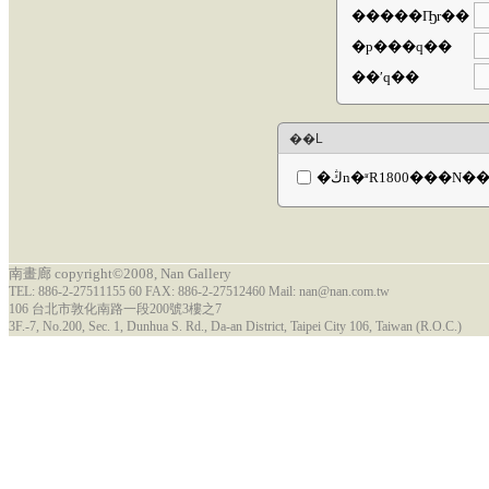
�����Ҧr��
�p���q��
��ʹq��
��L
南畫廊 copyright©2008, Nan Gallery
TEL: 886-2-27511155 60 FAX: 886-2-27512460 Mail: nan@nan.com.tw
106 台北市敦化南路一段200號3樓之7
3F.-7, No.200, Sec. 1, Dunhua S. Rd., Da-an District, Taipei City 106, Taiwan (R.O.C.)