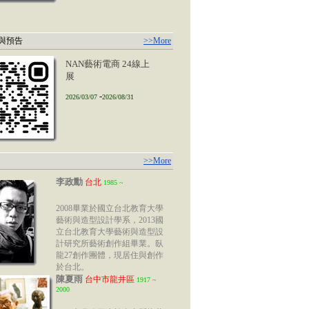
與預告
>>More
1
NAN藝術電商 24線上
展
-
2026/03/07
2026/08/31
>>More
李政勳
台北
1985
~
2008畢業於國立台北教育大學
藝術與造型設計學系，2013國
立台北教育大學藝術與造型設
計研究所藝術創作組畢業。臥
龍27創作團體，現居住與創作
於台北。
陳夏雨
台中市龍井區
1917
~
2000