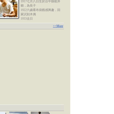
1917七月八日生於台中縣龍井
鄉，為長子
1922六歲看布袋戲感興趣，回
家試刻木偶
1933去日
>>More