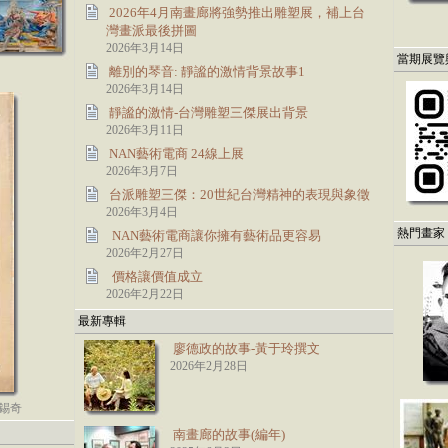
2026年4月南畫廊將強勢推出雕塑展，補上台
灣畫派最後拼圖
2026年3月14日
當期展覽
離別的琴音: 靜謐的激情背景故事1
2026年3月14日
靜謐的激情-台灣雕塑三傑展出背景
2026年3月11日
NAN藝術電商 24線上展
2026年3月7日
台派雕塑三傑：20世紀台灣精神的表現與象徵
2026年3月4日
熱門畫家
NAN藝術電商讓你擁有藝術品更容易
2026年2月27日
價格讓價值成立
2026年2月22日
最新專輯
廖德政的故事-黃于玲撰文
2026年2月28日
 李錫奇
南畫廊的故事(編年)