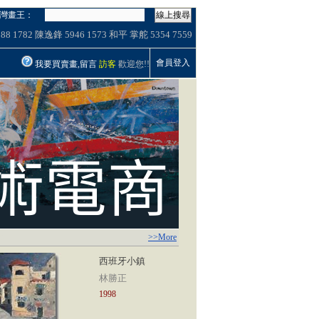
灣畫王：
線上搜尋
988
1782
陳逸鋒
5946
1573
和平
掌舵
5354
7559
會員登入
我要買賣畫,留言
訪客
歡迎您!!
>>More
5
西班牙小鎮
林勝正
1998