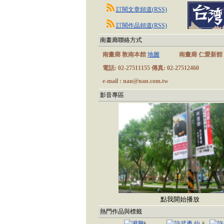
訂閱文章頻道(RSS)
訂閱作品頻道(RSS)
南畫廊聯絡方式
南畫廊 敦南本館
地圖
南畫廊 仁愛新館
電話: 02-27511155 傳真: 02-27512460
e-mail : nan@nan.com.tw
影音專區
點我開始播放
熱門作品與標籤