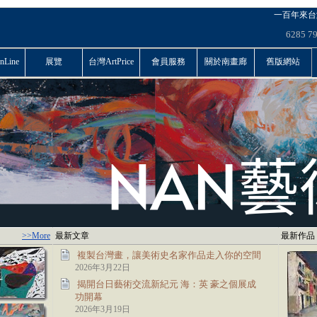
一百年來台
6285
7
Line
展覽
台灣ArtPrice
會員服務
關於南畫廊
舊版網站
>>More
最新文章
最新作品
複製台灣畫，讓美術史名家作品走入你的空間
2026年3月22日
揭開台日藝術交流新紀元 海：英 豪之個展成
功開幕
2026年3月19日