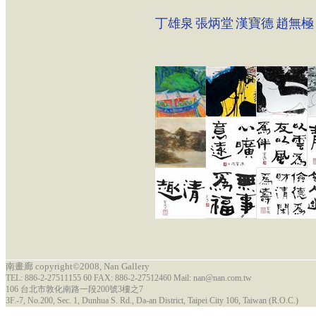
丁雄泉
張炳堂
漢寶德
趙無極
南畫廊 copyright©2008, Nan Gallery
TEL: 886-2-27511155 60 FAX: 886-2-27512460 Mail: nan@nan.com.tw
106 台北市敦化南路一段200號3樓之7
3F.-7, No.200, Sec. 1, Dunhua S. Rd., Da-an District, Taipei City 106, Taiwan (R.O.C.)