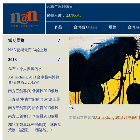
2026年08月06日
參觀人數：
23706545
作品
台灣画 OnLine
展覽
台灣ArtP
當期展覽
NAN藝術電商 24線上展
2013
瀑布：令人振奮的水
Art Taichung 2013 台中藝術博覽
會/金典酒店2012室
南方三劍客(3) 曾英棟2013個展
王泰融"中古世紀的吟遊"線上展
南方三劍客(2) 許自貴2013個展
南方三劍客(1) 李俊賢2013個展
南畫廊首度參加
Art Taichung 2013 台
2013零號集錦三部曲(3)：林振莖
策展 《記憶。一種姿態。》