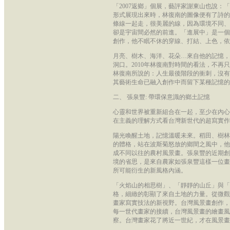
「2007返鄉」個展，藝評家謝東山也說
形式展現出來時，林復南的圖像便有了詩的
條線一起走，很美麗的線，因為環境不同、
卻是宇宙間必然的前進。「進展中」是一個
創作，他不眠不休的穿線、打結、上色，依
月亮、樹木、海洋、花朵…來自他的記憶，
洞口。2010年林復南對時間的看法，不
林復南所說的：人生最後階段的衝刺，沒有
其藝術生命已融入創作中而留下某種記憶的
二、 張泉豐: 帶環保意識的鄉土記憶
心靈和世界被重新組合在一起，至少在內心
在主義的理解方式看台灣新世代的超寫實作
陽光喚醒土地，記憶溫暖未來。稻田、樹林
的體格，站在波斯菊怒放的鄉間之風中，他
成不同以往的農村風景畫。張泉豐的近期創
境的省思，是來自農家如張泉豐這樣一位畫
所可能衍生的新風格內涵。
「火焰山的相思樹」、「靜靜的山丘」與「
格，細緻的彰顯了來自土地的力量。從微觀
畫家寫實技法的新視野。台灣風景畫創作，
每一世代畫家的接續，台灣風景畫的繪畫風
察。台灣畫家花了將近一世紀，才在風景畫