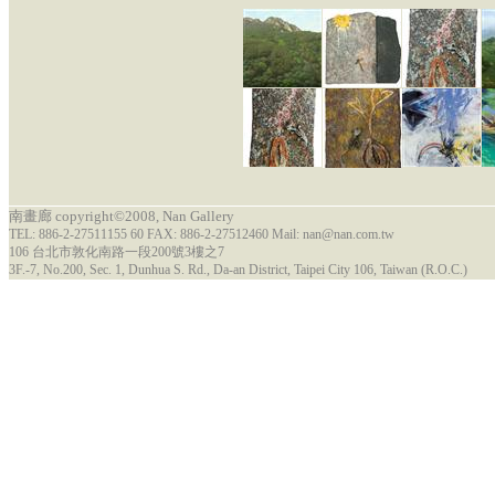
南畫廊 copyright©2008, Nan Gallery
TEL: 886-2-27511155 60 FAX: 886-2-27512460 Mail: nan@nan.com.tw
106 台北市敦化南路一段200號3樓之7
3F.-7, No.200, Sec. 1, Dunhua S. Rd., Da-an District, Taipei City 106, Taiwan (R.O.C.)