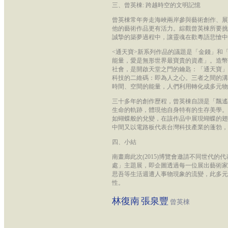
三、曾英棟: 跨越時空的文明記憶
曾英棟常年奔走海峽兩岸參與藝術創作、展
他的藝術作品更有活力。綜觀曾英棟所要挑
誠摯的築夢過程中，讓靈魂在歡粵語悲愴中
<通天寶>新系列作品的議題是「金錢」和
能量，愛是無形世界最寶貴的資產」。造幣
社會，是開啟天堂之門的鑰匙：「通天寶」為
科技的二維碼：即為人之心。三者之間的溝
時間、空間的能量，人們利用轉化成多元物
三十多年的創作歷程，曾英棟自詡是「飄遙
生命的軌跡，體現他自身特有的生存美學。
如蝴蝶般的兌變，在該作品中展現蝴蝶的翅
中間又以電路板代表台灣科技產業的蓬勃，
四、小結
南畫廊此次(2015)博覽會邀請不同世代的
處」主題展，即企圖透過每一位展出藝術家
思吾等生活週遭人事物現象的流變，此多元
性。
林復南
張泉豐
曾英棟