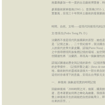
南畫廊參加一年一度的台北藝術博覽會，時間是
參展藝術家林復南(1941- )、曾英棟(1953-
實畫風，呈現三十年間本土藝術的發展脈絡。
時間。自然。文明-----從現代到後現代的
文/曾長生(Pedro Tseng Ph. D.)
法蘭西不僅是現代民族國家的原型，她也是
是「記憶之族」。二十世紀後半，當法國古
人的當代史學大家皮爾。諾瑞(Pierre 
之中搜尋體現民族集體記憶的場域，如空間
些關連性將「法蘭西」再現為一個象徵性的
諾瑞試圖連結歷史與記憶的新作:《記憶所
的史學傑作，《記憶所繫之處》(lieux de
地，藝術創作的靈感泉源很大一部分來自於
這些封存者埋下的意義，呈現出台灣多元文
一、 林復南: 抽象超現實的時間記憶
回顧林復南「2006時間之河」個展，國
逝，思考著要如何將之轉化為繪畫。我很喜
覺上林復南天生的就能把自然節氣帶入，即
出來的芬芳。」