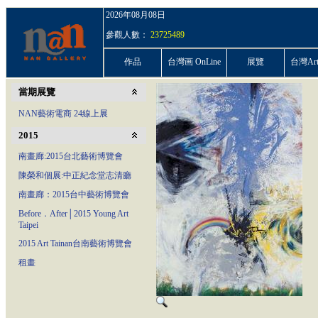
2026年08月08日
參觀人數：
23725489
作品
台灣画 OnLine
展覽
台灣ArtP
當期展覽
NAN藝術電商 24線上展
2015
南畫廊:2015台北藝術博覽會
陳榮和個展:中正紀念堂志清廳
南畫廊：2015台中藝術博覽會
Before．After│2015 Young Art
Taipei
2015 Art Tainan台南藝術博覽會
租畫