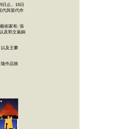
9日止。16日
近現代與當代作
術家有: 張
以及郭文嵐銅
，以及王攀
。
學，隨作品致