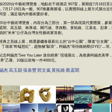
2020台中藝術博覽會，地點在千禧酒店 907室，展期從7月16日至1
，7月17-19日為一般。907南畫廊展場，以實體與線上展方式展出
同堂，滿足場內外藝術愛好者。
020台中藝術博覽會，內容分為三部分，第一部為現當代實體展，參展藝
孟閶、高玉穎、林厚成、闕巧涵、李政勳、黃拓維、江基名、彭韋，
穎的"米米"公仔為台灣女性藝術家首創。
經典之頁線上展，精選廖繼春最新出土的"台中公園"，陳進"仕女圖"
，丁雄泉"蚱蜢想紅"，趙無極"駭浪"，柯錫杰"等待維納斯(DYE)"....等
念柯錫杰"See You Later 迷你經典" 現場展出，為推廣柯錫杰美
界"乙冊。10版以前每一件4000元。
錫杰
高玉穎
張泉豐
郭文嵐
黃拓維
蔡孟閶