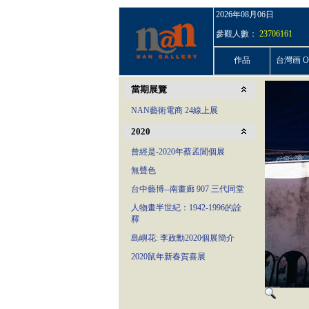
2026年08月06日
參觀人數：
23706161
作品
台灣画 On
當期展覽
NAN藝術電商 24線上展
2020
曾經是-2020年蔡孟閶個展
無聲色
台中藝博--南畫廊 907 三代同堂
人物畫半世紀：1942-1996的詮
釋
島嶼花: 李政勳2020個展簡介
2020鼠年新春賀喜展