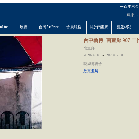
一百年來台
烏來
6
Line
展覽
台灣ArtPrice
會員服務
關於南畫廊
舊版網站
台中藝博--南畫廊 907 
南畫廊
~
2020/07/16
2020/07/19
藝術博覽會
,
欣賞畫展