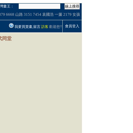
灣畫王：
線上搜尋
879
6668
山路
3151
7454
袁國浩
一簾
2179
女孩
會員登入
我要買賣畫,留言
訪客
歡迎您!!
三代同堂