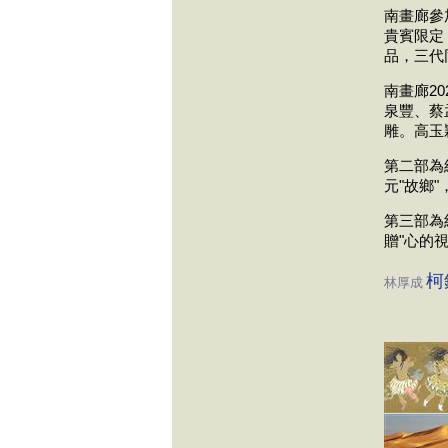
南畫廊參加
貴賓限定
品，三代
南畫廊2
泉豐、蔡
雕。高玉
第二部為
元"故鄉"
第三部為紀
贈"心的視
柯
林厚成