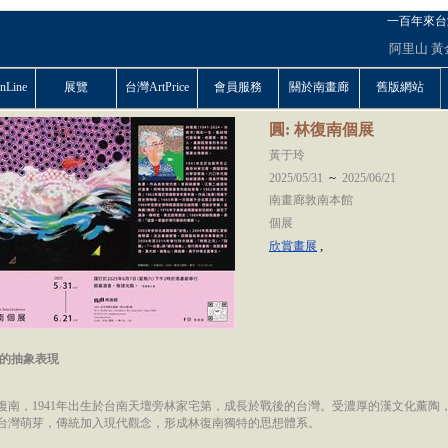
一百年來台
阿里山
黃
Line
展覽
台灣ArtPrice
會員服務
關於南畫廊
舊版網站
圓: 林復南個展
黃于玲
~
2025/05/31
2025/06/21
南畫廊敦南本館
個展
,
欣賞畫展
的抽象表現
復南，1941年出生於台南天壇旁林家宅第，成長於戰後的台灣。受濃厚的漢文化薰陶
台灣萌芽，傳統加入現代觀念，形成林復南獨特的思想體系。