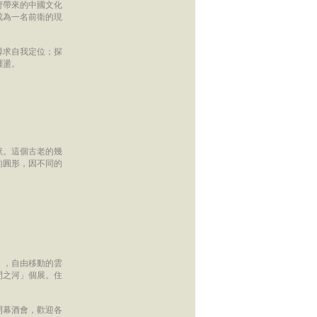
府帶來的中國文化
成為一名前衛的現
尋求自我定位；探
擺盪。
狀。這個古老的幾
的圓形，因不同的
」，自由移動的雲
間之河」個展。住
行開幕酒會，歡迎各