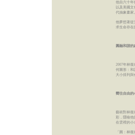
他自六十年
以及美國文
代抽象畫家
他夢想著從
求生命存在
圓融和諧的
2007年
何圖形：和
大小排列與
嚮往自由的
藝術對林復
彩，隱喻他
在雲裡的小
「圓：林復