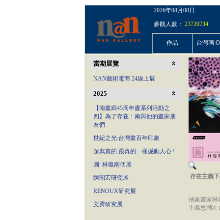
2026年08月08日
參觀人數：
23720734
作品
台灣画 On
當期展覽
NAN藝術電商 24線上展
2025
【南畫廊45周年慶系列活動之
四】為了存在：南與他的畫家朋
友們
世紀之光:台灣畫百年印象
超寫實的 跟真的一樣撼動人心 !
圓: 林復南個展
存在主義下
陳昭宏研究展
RENOUX研究展
抽象畫家林
文霽研究展
主義思潮在