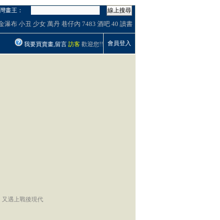
灣畫王：
線上搜尋
金瀑布
小丑
少女
萬丹
巷仔內
7483
酒吧
40
讀書
會員登入
我要買賣畫,留言
訪客
歡迎您!!
，又遇上戰後現代