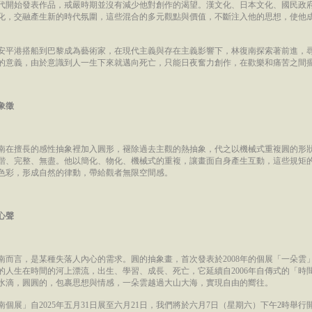
代開始發表作品，戒嚴時期並沒有減少他對創作的渴望。漢文化、日本文化、國民政
化，交融產生新的時代氛圍，這些混合的多元觀點與價值，不斷注入他的思想，使他
。
安平港搭船到巴黎成為藝術家，在現代主義與存在主義影響下，林復南探索著前進，
的意義，由於意識到人一生下來就邁向死亡，只能日夜奮力創作，在歡樂和痛苦之間
象徵
林復南在擅長的感性抽象裡加入圓形，褪除過去主觀的熱抽象，代之以機械式重複圓的形
諧、完整、無盡。他以簡化、物化、機械式的重複，讓畫面自身產生互動，這些規矩
色彩，形成自然的律動，帶給觀者無限空間感。
心聲
南而言，是某種失落人內心的需求。圓的抽象畫，首次發表於2008年的個展「一朵雲
的人生在時間的河上漂流，出生、學習、成長、死亡，它延續自2006年自傳式的「時
水滴，圓圓的，包裹思想與情感，一朵雲越過大山大海，實現自由的嚮往。
南個展」自2025年五月31日展至六月21日，我們將於六月7日（星期六）下午2時舉