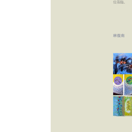
位蒞臨。
林復南