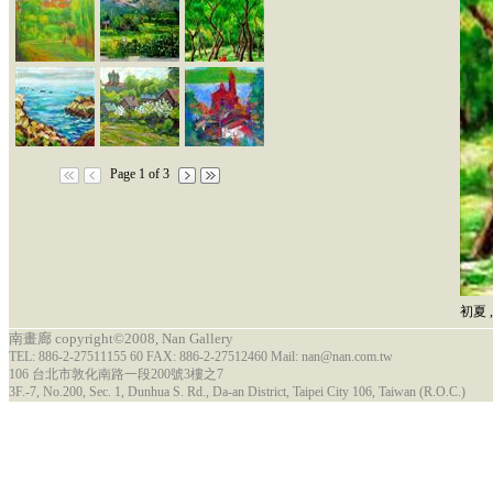
Page 1 of 3
初夏
,
南畫廊 copyright©2008, Nan Gallery
TEL: 886-2-27511155 60 FAX: 886-2-27512460 Mail: nan@nan.com.tw
106 台北市敦化南路一段200號3樓之7
3F.-7, No.200, Sec. 1, Dunhua S. Rd., Da-an District, Taipei City 106, Taiwan (R.O.C.)