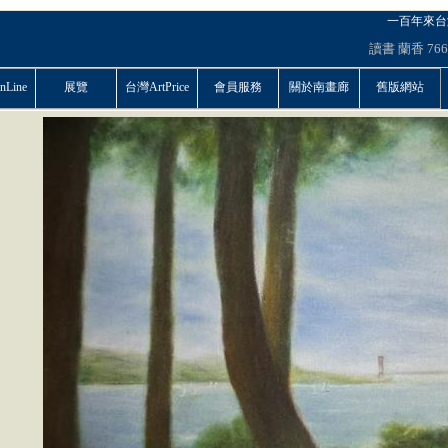
一百年來台
讀書
蘭香
766
Line
展覽
台灣ArtPrice
會員服務
關於南畫廊
舊版網站