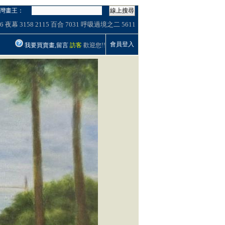
灣畫王：
線上搜尋
6
夜幕
3158
2115
百合
7031
呼吸過境之二
5611
會員登入
我要買賣畫,留言
訪客
歡迎您!!