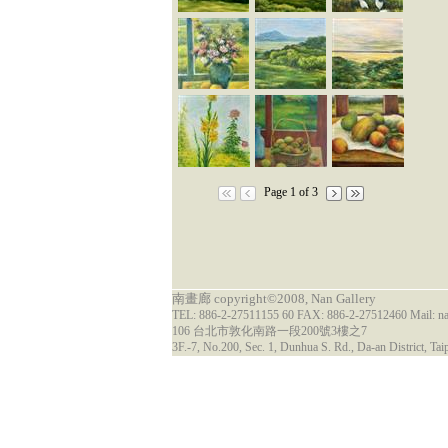
Page 1 of 3
南畫廊 copyright©2008, Nan Gallery
TEL: 886-2-27511155 60 FAX: 886-2-27512460 Mail: 
106 台北市敦化南路一段200號3樓之7
3F.-7, No.200, Sec. 1, Dunhua S. Rd., Da-an District, Tai