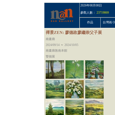
2026年08月08日
參觀人數：
23719869
作品
台灣画 On
禪景ZEN: 廖德政廖繼崇父子展
南畫廊
~
2024/09/14
2024/10/05
南畫廊敦南本館
雙個展