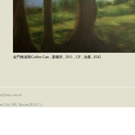
金門橋遠眺Golden Gate
,
廖繼崇
,
2011
,
12F
,
油畫
,
8542
nan@nan.com.tw
pei City 106, Taiwan (R.O.C.)