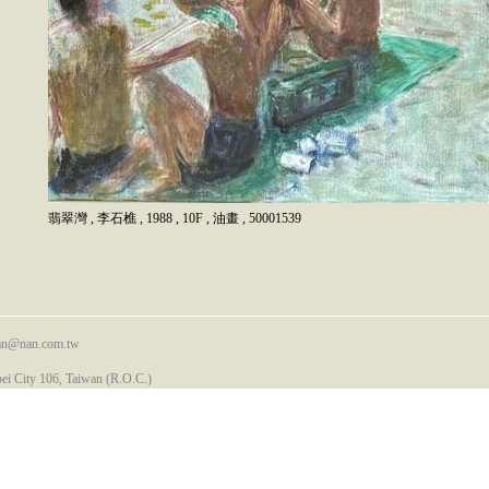
翡翠灣
,
李石樵
,
1988
,
10F
,
油畫
,
50001539
nan@nan.com.tw
pei City 106, Taiwan (R.O.C.)