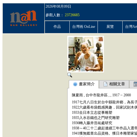
2026年08月09日
參觀人數：
23726685
作品
台灣画 OnLine
展覽
台灣ArtP
畫家簡介
相關文章
陳夏雨
,
台中市龍井區
,
,
1917
~
2000
1917七月八日生於台中縣龍井鄉，為長
1922六歲看布袋戲感興趣，回家試刻木
1933去日本立志從事雕塑
1935入水谷鐵也之門研究雕塑
1936轉入藤井浩祐處研究
1938～40二十二歲起連續三年作品入選
1941獲無鑑查出品資格。獲日本雕塑