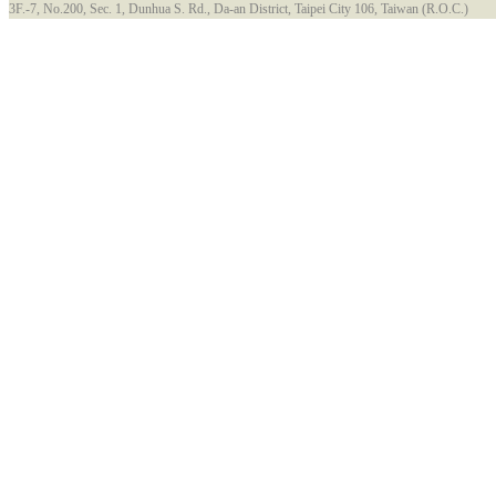
3F.-7, No.200, Sec. 1, Dunhua S. Rd., Da-an District, Taipei City 106, Taiwan (R.O.C.)