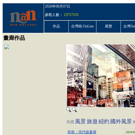
2026年08月07日
參觀人數：
23717153
作品
台灣画 OnLine
展覽
台灣ArtP
畫廊作品
風景
旅遊
紐約
國外風景
美國
前衛：現代版畫展
2024/0